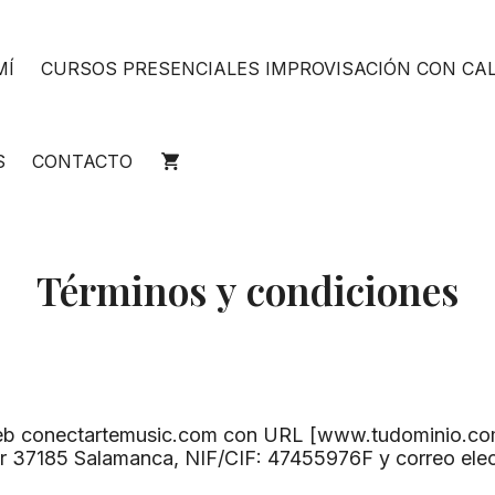
MÍ
CURSOS PRESENCIALES IMPROVISACIÓN CON CA
S
CONTACTO
Términos y condiciones
 web conectartemusic.com con URL [www.tudominio.com],
or 37185 Salamanca, NIF/CIF: 47455976F y correo elect